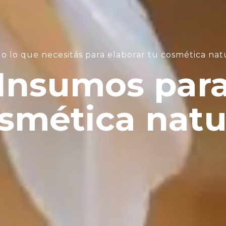
í los materiales necesarios para elaborar jabones 
Insumos par
ones artesan