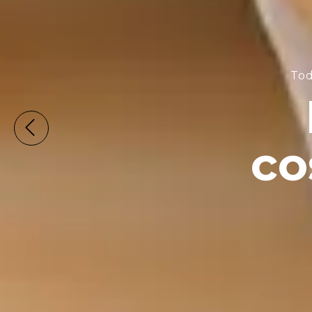
Comprá aqu
jab