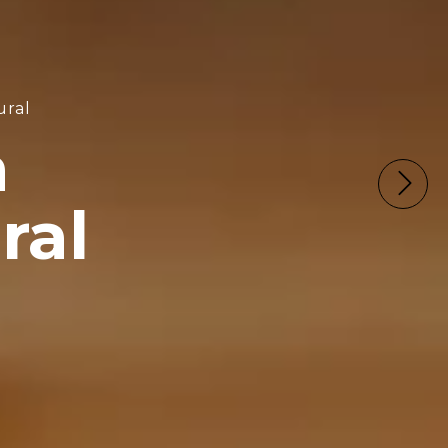
artesanales
a
ales