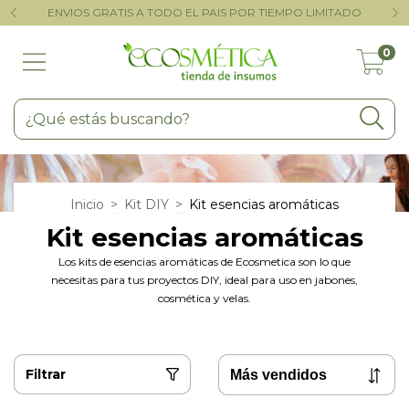
AL
ENVIOS GRATIS A TODO EL PAIS POR TIEMPO LIMITADO
T
0
Inicio
>
Kit DIY
>
Kit esencias aromáticas
Kit esencias aromáticas
Los kits de esencias aromáticas de Ecosmetica son lo que
necesitas para tus proyectos DIY, ideal para uso en jabones,
cosmética y velas.
Filtrar