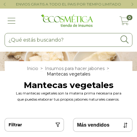
AL
ENVIOS GRATIS A TODO EL PAIS POR TIEMPO LIMITADO
T
0
Inicio
>
Insumos para hacer jabones
>
Mantecas vegetales
Mantecas vegetales
Las mantecas vegetales son la materia prima necesaria para
que puedas elaborar tus propios jabones naturales caseros.
Filtrar