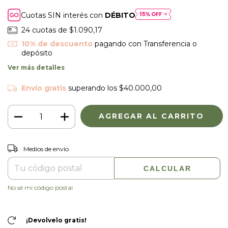
Cuotas SIN interés con
DÉBITO
24
cuotas de
$1.090,17
10% de descuento
pagando con Transferencia o
depósito
Ver más detalles
Envío gratis
superando los
$40.000,00
CAMBIAR CP
Entregas para el CP:
Medios de envío
CALCULAR
No sé mi código postal
¡Devolvelo gratis!